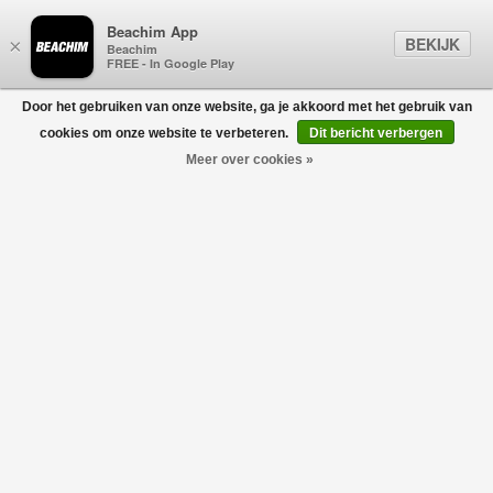
Beachim App
BEKIJK
×
Beachim
FREE - In Google Play
Door het gebruiken van onze website, ga je akkoord met het gebruik van
0
cookies om onze website te verbeteren.
Dit bericht verbergen
Meer over cookies »
CORNELIANI
Filters
home
/
heren
/
kleding
/
truien & vesten
/
corneliani
Geen producten gevonden!
CORNELIANI