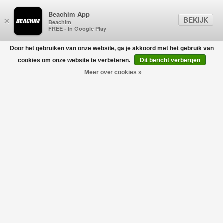
Beachim App
BEKIJK
×
Beachim
FREE - In Google Play
Door het gebruiken van onze website, ga je akkoord met het gebruik van
0
cookies om onze website te verbeteren.
Dit bericht verbergen
Meer over cookies »
REPRESENT
Filters
home
/
heren
/
kleding
/
t-shirts
/
represent