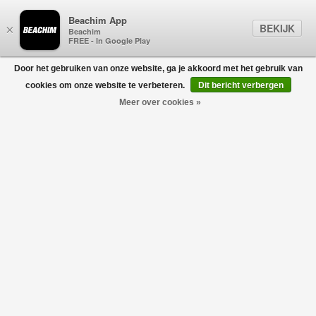
Beachim App
BEKIJK
×
Beachim
FREE - In Google Play
Door het gebruiken van onze website, ga je akkoord met het gebruik van
0
cookies om onze website te verbeteren.
Dit bericht verbergen
Meer over cookies »
PARAJUMPERS
Filters
home
/
heren
/
kleding
/
t-shirts
/
parajumpers
Geen producten gevonden!
PARAJUMPERS
PARAJUMPERS T-SHIRTS