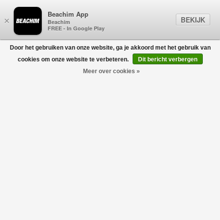
Beachim App
BEKIJK
×
Beachim
FREE - In Google Play
Door het gebruiken van onze website, ga je akkoord met het gebruik van
0
cookies om onze website te verbeteren.
Dit bericht verbergen
Meer over cookies »
STONE ISLAND
Filters
home
/
heren
/
kleding
/
polo's
/
stone island