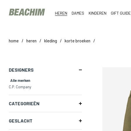
HEREN
DAMES
KINDEREN
GIFT GUIDE
home
/
heren
/
kleding
/
korte broeken
/
DESIGNERS
Alle merken
C.P. Company
CATEGORIEËN
GESLACHT