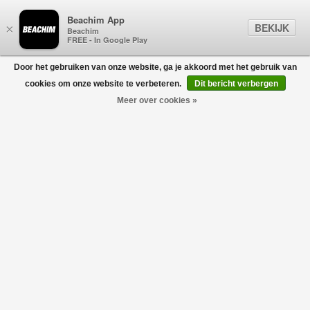
Beachim App
BEKIJK
×
Beachim
FREE - In Google Play
Door het gebruiken van onze website, ga je akkoord met het gebruik van
0
cookies om onze website te verbeteren.
Dit bericht verbergen
Meer over cookies »
C.P. COMPANY
Filters
home
/
heren
/
kleding
/
broeken
/
c.p. company
Geen producten gevonden!
C.P. COMPANY