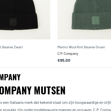
it Beanie Zwart
Merino Wool Knit Beanie Groen
C.P. Company
€95,00
OMPANY
COMPANY MUTSEN
s een Italiaans merk dat bekend staat om zijn hoogwaardige en stijlv
er populair zijn onder modebewuste mannen en vrouwen. C.P. Comp