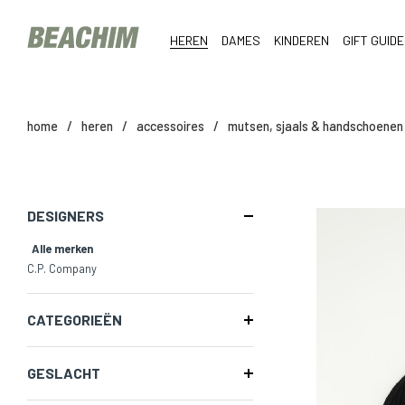
HEREN
DAMES
KINDEREN
GIFT GUIDE
home
/
heren
/
accessoires
/
mutsen, sjaals & handschoenen
DESIGNERS
Alle merken
C.P. Company
CATEGORIEËN
GESLACHT