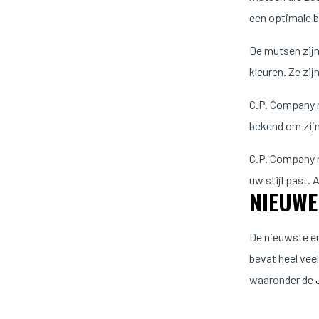
een optimale 
De mutsen zijn
kleuren. Ze zij
C.P. Company m
bekend om zijn
C.P. Company mu
uw stijl past.
NIEUWE
De nieuwste en
bevat heel vee
waaronder de