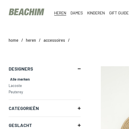
HEREN
DAMES
KINDEREN
GIFT GUIDE
home
/
heren
/
accessoires
/
DESIGNERS
Alle merken
Lacoste
Peuterey
CATEGORIEËN
GESLACHT