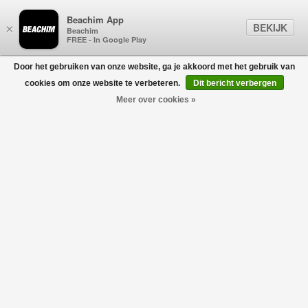
Beachim App
BEKIJK
×
Beachim
FREE - In Google Play
Door het gebruiken van onze website, ga je akkoord met het gebruik van
0
cookies om onze website te verbeteren.
Dit bericht verbergen
Meer over cookies »
DSQUARED2 CAPS
Filters
home
/
gift guide
/
populair
/
dsquared2 caps
Geen producten gevonden!
DSQUARED2 CAPS
Dit zijn meest populaire Dsquared2 petten van het moment.