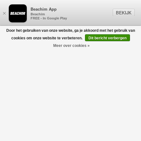
Beachim App
BEKIJK
×
Beachim
FREE - In Google Play
Door het gebruiken van onze website, ga je akkoord met het gebruik van
0
cookies om onze website te verbeteren.
Dit bericht verbergen
Meer over cookies »
BABY GIFT SETS
Filters
home
/
gift guide
/
populair
/
baby gift sets
Geen producten gevonden!
BABY GIFT SETS