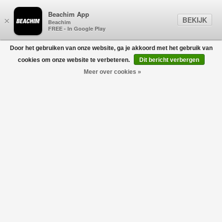
Beachim App
BEKIJK
×
Beachim
FREE - In Google Play
Door het gebruiken van onze website, ga je akkoord met het gebruik van
0
cookies om onze website te verbeteren.
Dit bericht verbergen
Meer over cookies »
TOT € 100,-
Filters
home
/
gift guide
/
kies je budget
/
tot € 100,-