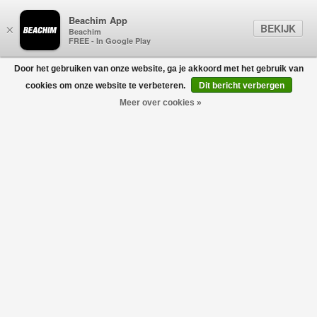
Beachim App
BEKIJK
×
Beachim
FREE - In Google Play
Door het gebruiken van onze website, ga je akkoord met het gebruik van
0
cookies om onze website te verbeteren.
Dit bericht verbergen
Meer over cookies »
Le T-Shirt Slogan Zwart
DRÔLE DE MONSIEUR
€105,00