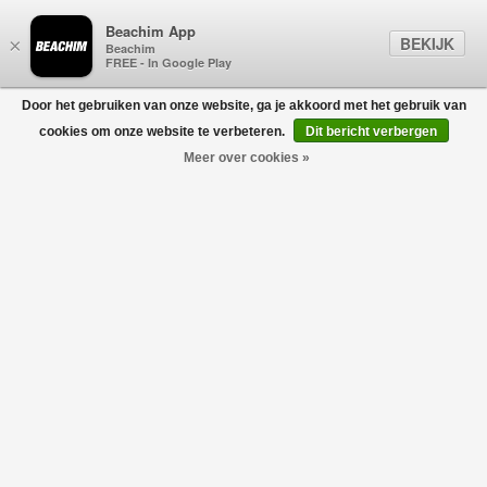
Beachim App
BEKIJK
×
Beachim
FREE - In Google Play
Door het gebruiken van onze website, ga je akkoord met het gebruik van
0
cookies om onze website te verbeteren.
Dit bericht verbergen
Meer over cookies »
Le T-Shirt Slogan Donkergroen
DRÔLE DE MONSIEUR
€105,00