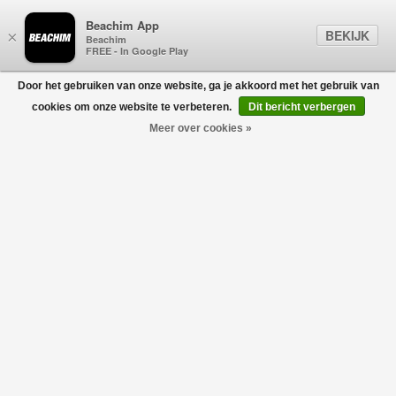
Beachim App
BEKIJK
×
Beachim
FREE - In Google Play
Door het gebruiken van onze website, ga je akkoord met het gebruik van
0
cookies om onze website te verbeteren.
Dit bericht verbergen
Meer over cookies »
Le Short Tweed Beige
DRÔLE DE MONSIEUR
€250,00
€125,00