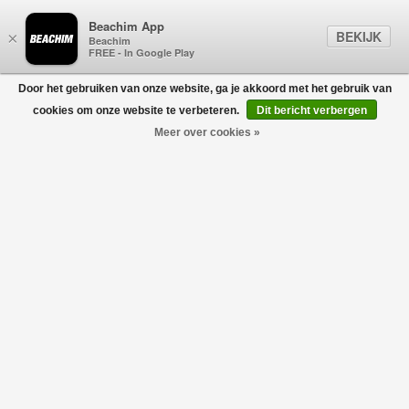
Beachim App
BEKIJK
×
Beachim
FREE - In Google Play
Door het gebruiken van onze website, ga je akkoord met het gebruik van
0
cookies om onze website te verbeteren.
Dit bericht verbergen
Meer over cookies »
La Veste Slogan Jacket Zwart
DRÔLE DE MONSIEUR
€250,00