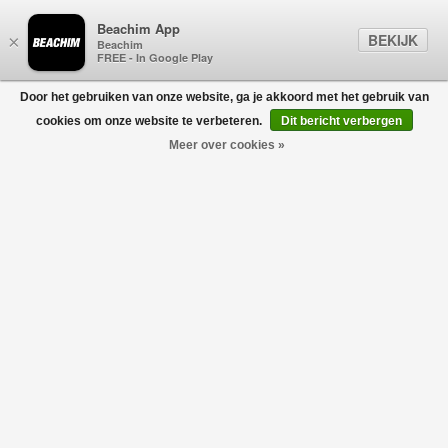
Beachim App
BEKIJK
×
Beachim
FREE - In Google Play
Door het gebruiken van onze website, ga je akkoord met het gebruik van
0
cookies om onze website te verbeteren.
Dit bericht verbergen
Meer over cookies »
La Chemise Tresses Geel
DRÔLE DE MONSIEUR
€250,00
€125,00