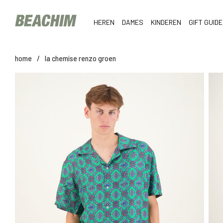
HEREN
DAMES
KINDEREN
GIFT GUIDE
home
/
la chemise renzo groen