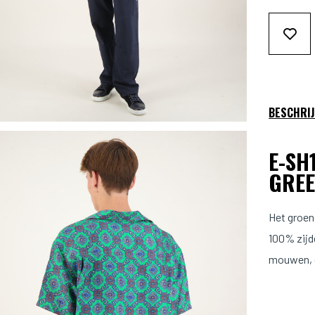
BESCHRIJ
E-SH
GRE
Het groen
100% zijd
mouwen, e
borst met
normaal.