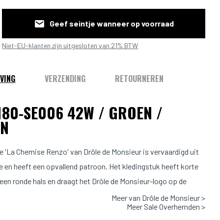
Geef seintje wanneer op voorraad
Niet-EU-klanten zijn uitgesloten van 21% BTW
VING
VERZENDING
RETOURNEREN
180-SE006 42W / GROEN /
EN
e 'La Chemise Renzo' van Drôle de Monsieur is vervaardigd uit
e en heeft een opvallend patroon. Het kledingstuk heeft korte
en ronde hals en draagt het Drôle de Monsieur-logo op de
 de tekst 'Not From Paris Madame' op de rug. De pasvorm is
Meer van Drôle de Monsieur >
Meer Sale Overhemden >