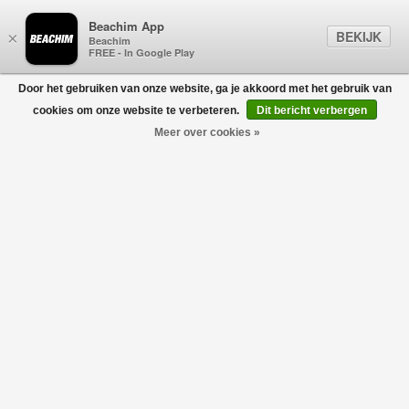
Beachim App
BEKIJK
×
Beachim
FREE - In Google Play
Door het gebruiken van onze website, ga je akkoord met het gebruik van
0
cookies om onze website te verbeteren.
Dit bericht verbergen
Meer over cookies »
Jean Baggy Bleu Lichtblauw
DRÔLE DE MONSIEUR
€250,00
€175,00