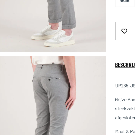
W36
BESCHRIJ
UP235-JS0
Grijze Pa
steekzakk
afgeslote
Maat & P