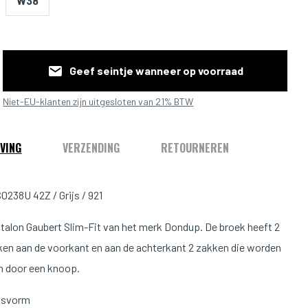
W38
Geef seintje wanneer op voorraad
Niet-EU-klanten zijn uitgesloten van 21% BTW
VING
VERZENDING
RETOURNEREN
238U 42Z / Grijs / 921
ntalon Gaubert Slim-Fit van het merk Dondup. De broek heeft 2
en aan de voorkant en aan de achterkant 2 zakken die worden
n door een knoop.
asvorm