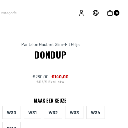
0
Pantalon Gaubert Slim-Fit Grijs
DONDUP
€280,00
€140,00
€115,71 Excl. btw
MAAK EEN KEUZE
W30
W31
W32
W33
W34