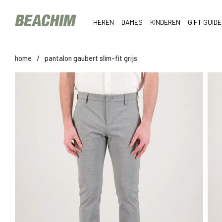
HEREN
DAMES
KINDEREN
GIFT GUIDE
home
/
pantalon gaubert slim-fit grijs