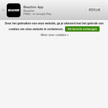
Beachim App
BEKIJK
×
Beachim
FREE - In Google Play
Door het gebruiken van onze website, ga je akkoord met het gebruik van
0
cookies om onze website te verbeteren.
Dit bericht verbergen
Meer over cookies »
York BLFMC Slim Fit D.Blauw
DENHAM
€150,00