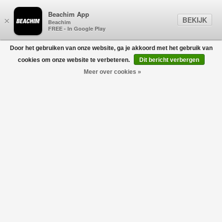
Beachim App
BEKIJK
×
Beachim
FREE - In Google Play
Door het gebruiken van onze website, ga je akkoord met het gebruik van
0
cookies om onze website te verbeteren.
Dit bericht verbergen
Meer over cookies »
Shrub Reg T-Shirt Offwhite
DENHAM
€80,00