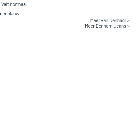
Valt normaal
ddenblauw
Meer van Denham >
: 99% Katoen, 1% Elastaan
Meer Denham Jeans >