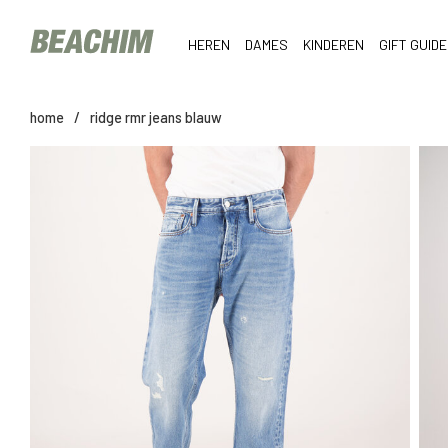
HEREN
DAMES
KINDEREN
GIFT GUIDE
home
/
ridge rmr jeans blauw