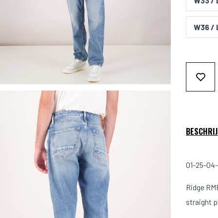
W33 / 
W36 / 
BESCHRIJ
01-25-04-
Ridge RMR
straight 