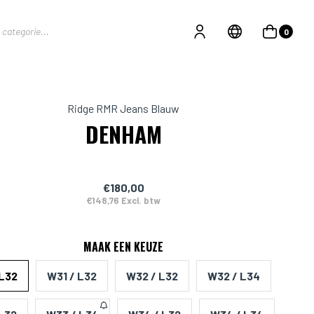
0
Ridge RMR Jeans Blauw
DENHAM
€180,00
€148,76 Excl. btw
MAAK EEN KEUZE
 L32
W31 / L32
W32 / L32
W32 / L34