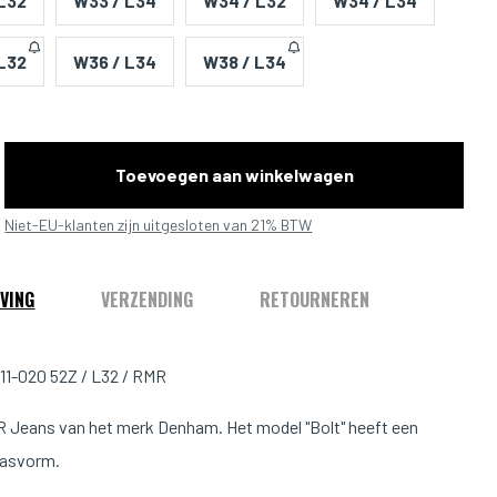
L32
W33 / L34
W34 / L32
W34 / L34
L32
W36 / L34
W38 / L34
Toevoegen aan winkelwagen
Niet-EU-klanten zijn uitgesloten van 21% BTW
VING
VERZENDING
RETOURNEREN
11-020 52Z / L32 / RMR
 Jeans van het merk Denham. Het model "Bolt" heeft een
pasvorm.