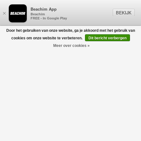
Beachim App
BEKIJK
×
Beachim
FREE - In Google Play
Door het gebruiken van onze website, ga je akkoord met het gebruik van
0
cookies om onze website te verbeteren.
Dit bericht verbergen
Meer over cookies »
Razor FMSLB Shorts Lichtblauw
DENHAM
€120,00