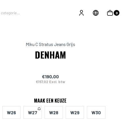
0
Miku C Stratus Jeans Grijs
DENHAM
€190,00
€157,02 Excl. btw
MAAK EEN KEUZE
W26
W27
W28
W29
W30