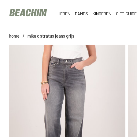
HEREN
DAMES
KINDEREN
GIFT GUIDE
home
/
miku c stratus jeans grijs