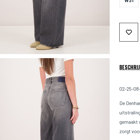
W31
BESCHRIJ
02-25-08-
De Denham
uitstralin
gemaakt v
zorgt voo