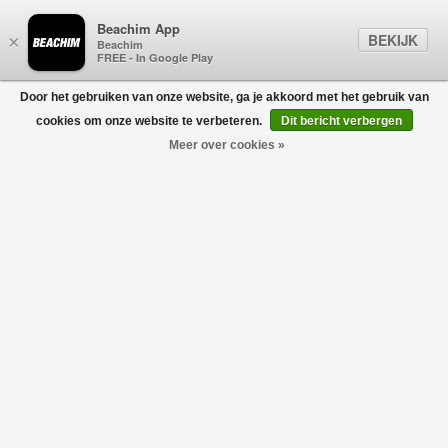
Beachim App
BEKIJK
×
Beachim
FREE - In Google Play
Door het gebruiken van onze website, ga je akkoord met het gebruik van
0
cookies om onze website te verbeteren.
Dit bericht verbergen
Meer over cookies »
London Denim Jacket Blauw
DENHAM
€250,00
€175,00