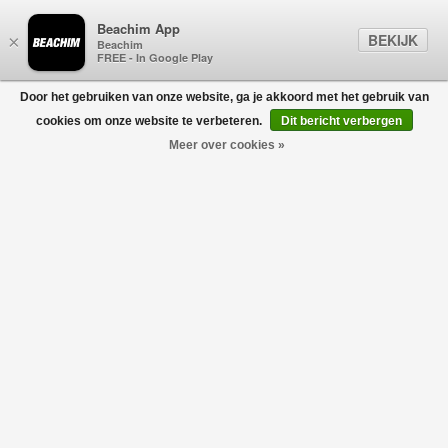
Beachim App
BEKIJK
×
Beachim
FREE - In Google Play
Door het gebruiken van onze website, ga je akkoord met het gebruik van
0
cookies om onze website te verbeteren.
Dit bericht verbergen
Meer over cookies »
DXT Paris Reg T-Shirt Zwart
DENHAM
€80,00