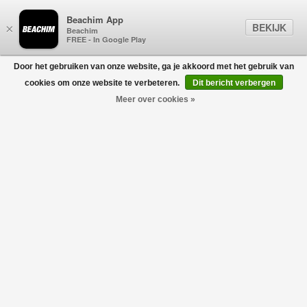
Beachim App
BEKIJK
×
Beachim
FREE - In Google Play
Door het gebruiken van onze website, ga je akkoord met het gebruik van
0
cookies om onze website te verbeteren.
Dit bericht verbergen
Meer over cookies »
Crew Neck Knit CCH Zwart
DENHAM
€150,00