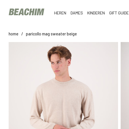
HEREN
DAMES
KINDEREN
GIFT GUIDE
home
/
paricollo mag sweater beige