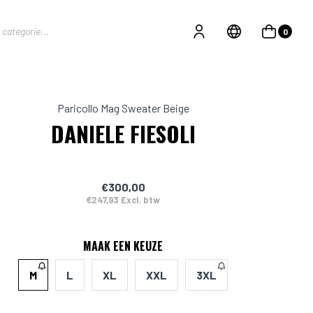
0
Paricollo Mag Sweater Beige
DANIELE FIESOLI
€300,00
€247,93 Excl. btw
MAAK EEN KEUZE
M
L
XL
XXL
3XL