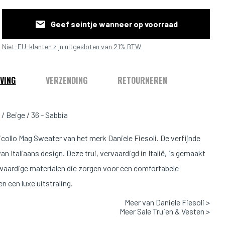
Geef seintje wanneer op voorraad
Niet-EU-klanten zijn uitgesloten van 21% BTW
VING
VERZENDING
RETOURNEREN
/ Beige / 36 - Sabbia
icollo Mag Sweater van het merk Daniele Fiesoli. De verfijnde
n Italiaans design. Deze trui, vervaardigd in Italië, is gemaakt
aardige materialen die zorgen voor een comfortabele
n een luxe uitstraling.
Meer van Daniele Fiesoli >
Pasvorm
Meer Sale Truien & Vesten >
1.88m & 79kg en draagt maat L.