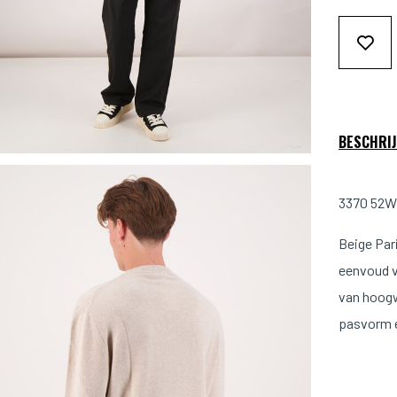
BESCHRIJ
3370 52W 
Beige Par
eenvoud va
van hoogw
pasvorm e
Maat & 
Model is 