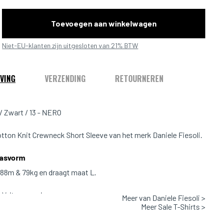
Toevoegen aan winkelwagen
Niet-EU-klanten zijn uitgesloten van 21% BTW
VING
VERZENDING
RETOURNEREN
/ Zwart / 13 - NERO
tton Knit Crewneck Short Sleeve van het merk Daniele Fiesoli.
Pasvorm
1.88m & 79kg en draagt maat L.
Valt normaal
Meer van Daniele Fiesoli >
Meer Sale T-Shirts >
rt - 13