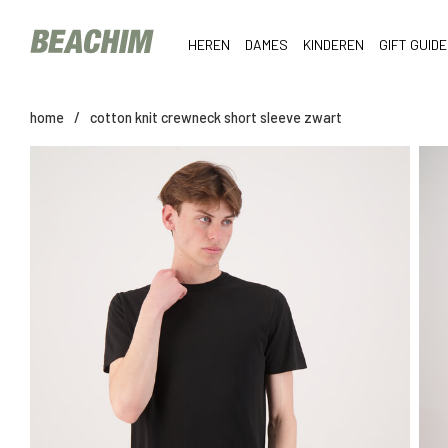
HEREN
DAMES
KINDEREN
GIFT GUIDE
home
/
cotton knit crewneck short sleeve zwart