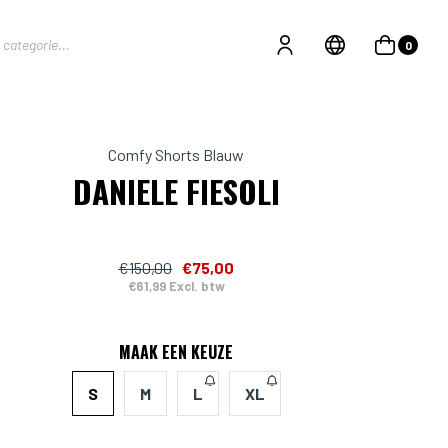
0
Comfy Shorts Blauw
DANIELE FIESOLI
€150,00
€75,00
€61,99 Excl. btw
MAAK EEN KEUZE
S
M
L
XL