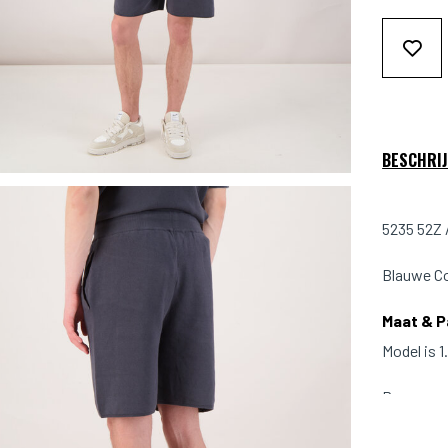
BESCHRIJ
5235 52Z 
Blauwe Co
Maat & 
Model is 
Pasvorm: 
Kleur: Bla