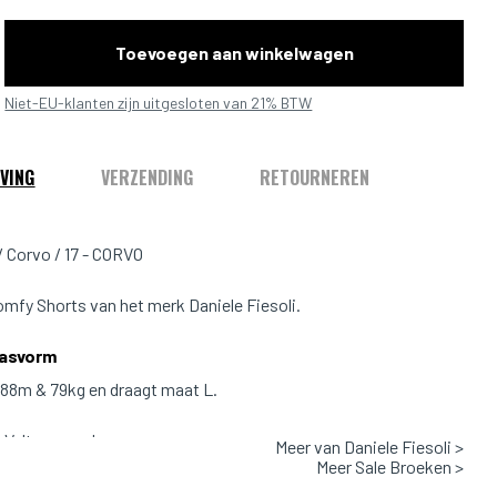
Toevoegen aan winkelwagen
Niet-EU-klanten zijn uitgesloten van 21% BTW
VING
VERZENDING
RETOURNEREN
/ Corvo / 17 - CORVO
mfy Shorts van het merk Daniele Fiesoli.
Pasvorm
1.88m & 79kg en draagt maat L.
Valt normaal
Meer van Daniele Fiesoli >
Meer Sale Broeken >
uw - 17