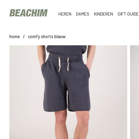
HEREN
DAMES
KINDEREN
GIFT GUIDE
home
/
comfy shorts blauw