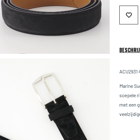
BESCHRIJ
ACU2931 4
Marine Su
soepele r
met een g
veelzijdig
Pasvorm: 
Kleur: Zw