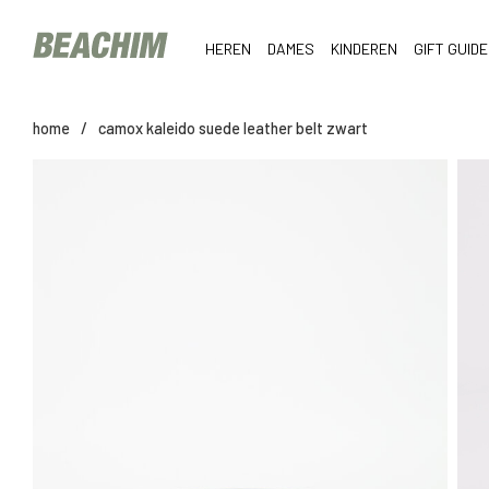
HEREN
DAMES
KINDEREN
GIFT GUIDE
home
/
camox kaleido suede leather belt zwart