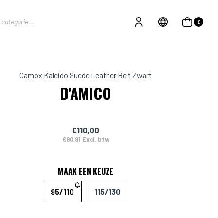
0
Camox Kaleido Suede Leather Belt Zwart
D'AMICO
€110,00
€90,91 Excl. btw
MAAK EEN KEUZE
95/110
115/130