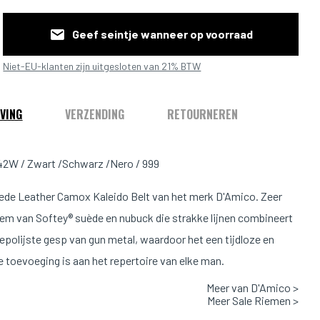
Geef seintje wanneer op voorraad
Niet-EU-klanten zijn uitgesloten van 21% BTW
VING
VERZENDING
RETOURNEREN
2W / Zwart /Schwarz /Nero / 999
ede Leather Camox Kaleido Belt van het merk D'Amico. Zeer
iem van Softey® suède en nubuck die strakke lijnen combineert
epolijste gesp van gun metal, waardoor het een tijdloze en
e toevoeging is aan het repertoire van elke man.
Meer van D'Amico >
Valt normaal op maat
Meer Sale Riemen >
art