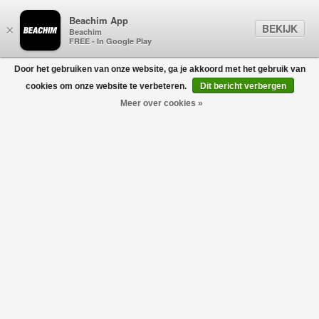
Beachim App
BEKIJK
×
Beachim
FREE - In Google Play
Door het gebruiken van onze website, ga je akkoord met het gebruik van
0
cookies om onze website te verbeteren.
Dit bericht verbergen
Meer over cookies »
Camox Kaleido Suede Leather Belt Taupe
D'AMICO
€110,00