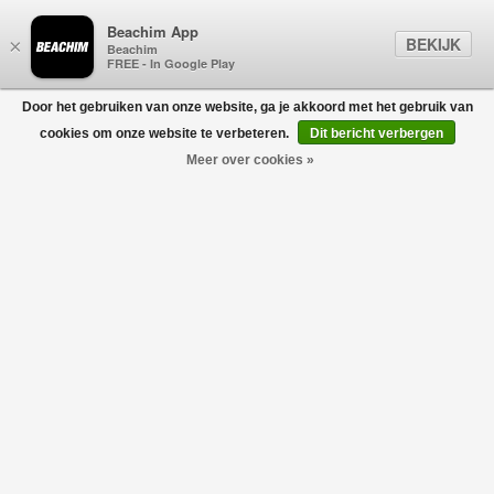
Beachim App
BEKIJK
×
Beachim
FREE - In Google Play
Door het gebruiken van onze website, ga je akkoord met het gebruik van
0
cookies om onze website te verbeteren.
Dit bericht verbergen
Meer over cookies »
Camox Kaleido Suede Leather Belt Grijs
D'AMICO
€110,00