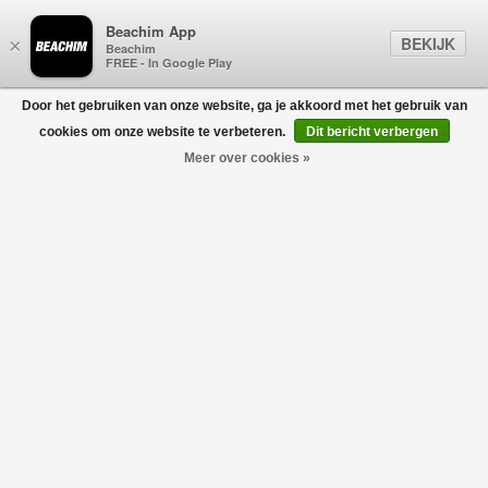
Beachim App
BEKIJK
×
Beachim
FREE - In Google Play
Door het gebruiken van onze website, ga je akkoord met het gebruik van
0
cookies om onze website te verbeteren.
Dit bericht verbergen
Meer over cookies »
REPRESENT
Filters
home
/
represent
REPRESENT BLACK FRIDAY
USE CODE:
BLACKFRIDAY30
Geen producten gevonden!