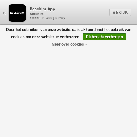
Beachim App
BEKIJK
×
Beachim
FREE - In Google Play
Door het gebruiken van onze website, ga je akkoord met het gebruik van
0
cookies om onze website te verbeteren.
Dit bericht verbergen
Meer over cookies »
PEUTEREY
Filters
home
/
peuterey
PEUTEREY BLACK FRIDAY
USE CODE:
BLACKFRIDAY30
Geen producten gevonden!