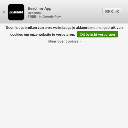
Beachim App
BEKIJK
×
Beachim
FREE - In Google Play
Door het gebruiken van onze website, ga je akkoord met het gebruik van
0
cookies om onze website te verbeteren.
Dit bericht verbergen
Meer over cookies »
NOBIS
Filters
home
/
nobis
NOBIS BLACK FRIDAY
USE CODE:
BLACKFRIDAY30
Geen producten gevonden!