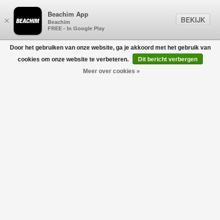
Beachim App
BEKIJK
×
Beachim
FREE - In Google Play
Door het gebruiken van onze website, ga je akkoord met het gebruik van
0
cookies om onze website te verbeteren.
Dit bericht verbergen
Meer over cookies »
LANVIN PARIS
Filters
home
/
lanvin paris
Geen producten gevonden!
LANVIN PARIS