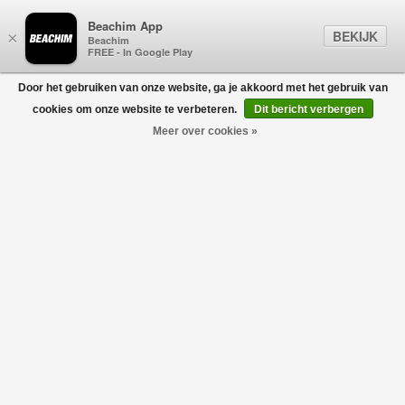
Beachim App
BEKIJK
×
Beachim
FREE - In Google Play
Door het gebruiken van onze website, ga je akkoord met het gebruik van
0
cookies om onze website te verbeteren.
Dit bericht verbergen
Meer over cookies »
ISABEL MARANT
Filters
home
/
isabel marant
Geen producten gevonden!
ISABEL MARANT