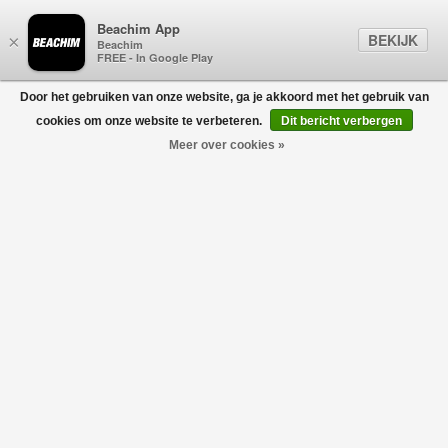
Beachim App
BEKIJK
×
Beachim
FREE - In Google Play
Door het gebruiken van onze website, ga je akkoord met het gebruik van
0
cookies om onze website te verbeteren.
Dit bericht verbergen
Meer over cookies »
HERNO
Filters
home
/
herno
USE CODE:
BLACKFRIDAY30
Geen producten gevonden!
HERNO