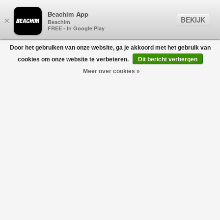
Beachim App
BEKIJK
×
Beachim
FREE - In Google Play
Door het gebruiken van onze website, ga je akkoord met het gebruik van
0
cookies om onze website te verbeteren.
Dit bericht verbergen
Meer over cookies »
CASABLANCA
Filters
home
/
casablanca
Geen producten gevonden!
CASABLANCA