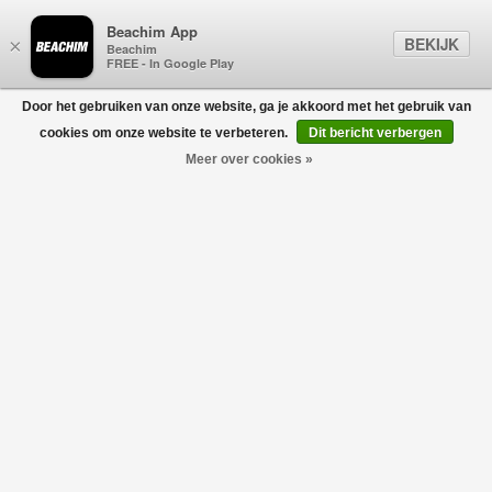
Beachim App
BEKIJK
×
Beachim
FREE - In Google Play
Door het gebruiken van onze website, ga je akkoord met het gebruik van
0
cookies om onze website te verbeteren.
Dit bericht verbergen
Meer over cookies »
CANADA GOOSE
Filters
home
/
canada goose
USE CODE:
BLACKFRIDAY30
Geen producten gevonden!
CANADA GOOSE