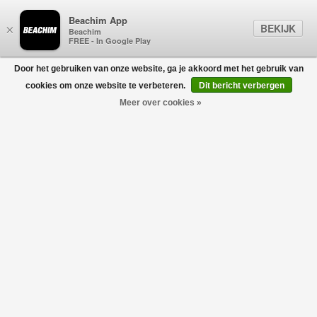
Beachim App
BEKIJK
×
Beachim
FREE - In Google Play
Door het gebruiken van onze website, ga je akkoord met het gebruik van
0
cookies om onze website te verbeteren.
Dit bericht verbergen
Meer over cookies »
AXEL ARIGATO
Filters
home
/
axel arigato
USE CODE:
BLACKFRIDAY30
Geen producten gevonden!
AXEL ARIGATO