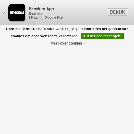
Beachim App
BEKIJK
×
Beachim
FREE - In Google Play
Door het gebruiken van onze website, ga je akkoord met het gebruik van
0
cookies om onze website te verbeteren.
Dit bericht verbergen
Meer over cookies »
Curb Chevron Knit Crewneck Sweater Zwart
LANVIN PARIS
€950,00
€380,00