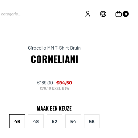
0
Girocollo MM T-Shirt Bruin
CORNELIANI
€189,00
€94,50
€78,10 Excl. btw
MAAK EEN KEUZE
46
48
52
54
56