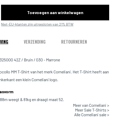
Toevoegen aan winkelwagen
Niet-EU-klanten zijn uitgesloten van 21% BTW
VING
VERZENDING
RETOURNEREN
25000 42Z / Bruin / 030 - Marrone
ocollo MM T-Shirt van het merk Corneliani. Het T-Shirt heeft aan
nkerkant een klein Corneliani logo.
Pasvorm
1.88m weegt & 81kg en draagt maat 52.
Meer van Corneliani >
Meer Sale T-Shirts >
Valt normaal
Alle Corneliani sale >