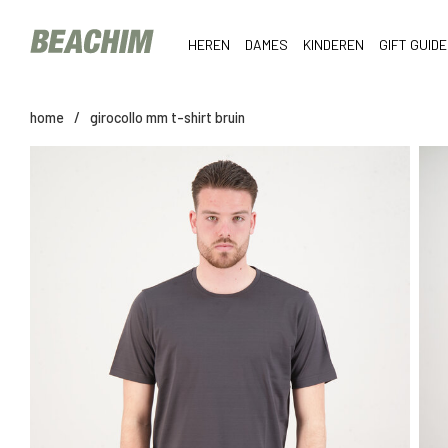
HEREN
DAMES
KINDEREN
GIFT GUIDE
home
/
girocollo mm t-shirt bruin