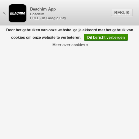
Beachim App
BEKIJK
×
Beachim
FREE - In Google Play
Door het gebruiken van onze website, ga je akkoord met het gebruik van
0
cookies om onze website te verbeteren.
Dit bericht verbergen
Meer over cookies »
Classic Logo Tripack T-shirt Multicolor
PALM ANGELS
€495,00
€247,50