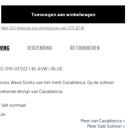
Toevoegen aan winkelwagen
Niet-EU-klanten zijn uitgesloten van 21% BTW
VING
VERZENDING
RETOURNEREN
C-010-03 52Z / BLAUW / BLUE
isex Wave Socks van het merk Casablanca. Op de sokken
 bekende design van Casablanca.
Valt normaal
auw
Meer van Casablanca >
l: 80% Katoen, 17% Polyamide, 3% Spandex
Meer Sale Sokken >