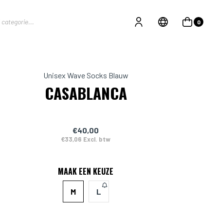
0
Unisex Wave Socks Blauw
CASABLANCA
€40,00
€33,06 Excl. btw
MAAK EEN KEUZE
M
L