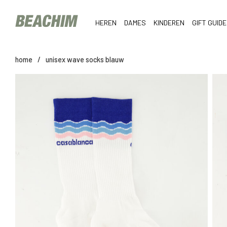
HEREN
DAMES
KINDEREN
GIFT GUIDE
home
/
unisex wave socks blauw