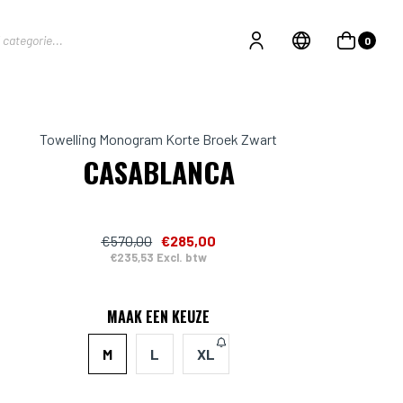
0
Towelling Monogram Korte Broek Zwart
CASABLANCA
€570,00
€285,00
€235,53 Excl. btw
MAAK EEN KEUZE
M
L
XL