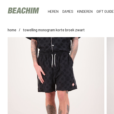
HEREN
DAMES
KINDEREN
GIFT GUIDE
home
/
towelling monogram korte broek zwart