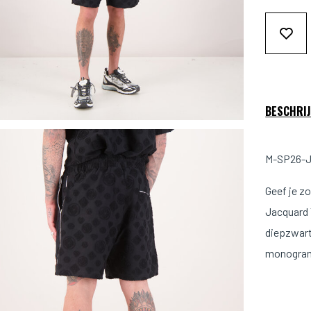
BESCHRIJ
M-SP26-J
Geef je 
Jacquard 
diepzwart
monogram,
Maat & 
Model is 