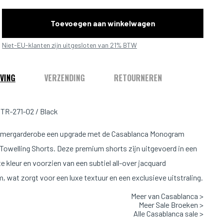
Toevoegen aan winkelwagen
Niet-EU-klanten zijn uitgesloten van 21% BTW
VING
VERZENDING
RETOURNEREN
TR-271-02 / Black
zomergarderobe een upgrade met de Casablanca Monogram
Towelling Shorts. Deze premium shorts zijn uitgevoerd in een
e kleur en voorzien van een subtiel all-over jacquard
 wat zorgt voor een luxe textuur en een exclusieve uitstraling.
Meer van Casablanca >
Pasvorm
Meer Sale Broeken >
Alle Casablanca sale >
188m & 73kg en draagt maat L.