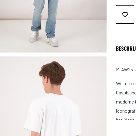
BESCHRIJ
M-AW25-J
Witte Ten
Casablanc
moderne t
iconograf
het ideaal
Maat & 