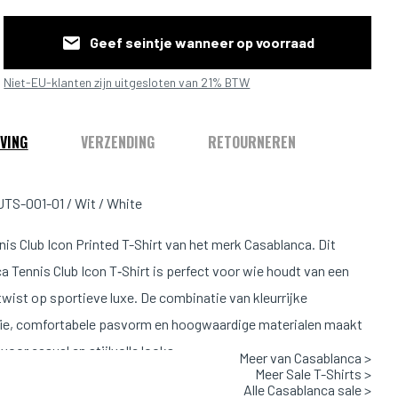
Geef seintje wanneer op voorraad
Niet-EU-klanten zijn uitgesloten van 21% BTW
VING
VERZENDING
RETOURNEREN
TS-001-01 / Wit / White
nis Club Icon Printed T-Shirt van het merk Casablanca. Dit
a Tennis Club Icon T‑Shirt is perfect voor wie houdt van een
wist op sportieve luxe. De combinatie van kleurrijke
ie, comfortabele pasvorm en hoogwaardige materialen maakt
 voor casual en stijlvolle looks.
Meer van Casablanca >
Meer Sale T-Shirts >
Alle Casablanca sale >
Pasvorm