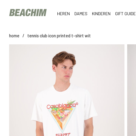
HEREN
DAMES
KINDEREN
GIFT GUIDE
home
/
tennis club icon printed t-shirt wit