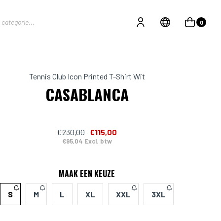
0
Tennis Club Icon Printed T-Shirt Wit
CASABLANCA
€230,00
€115,00
€95,04 Excl. btw
MAAK EEN KEUZE
S
M
L
XL
XXL
3XL