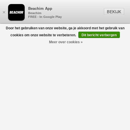
Beachim App
BEKIJK
×
Beachim
FREE - In Google Play
Door het gebruiken van onze website, ga je akkoord met het gebruik van
0
cookies om onze website te verbeteren.
Dit bericht verbergen
Meer over cookies »
Sunset Valley Rubber Jogger Zwart
CASABLANCA
€450,00
€225,00