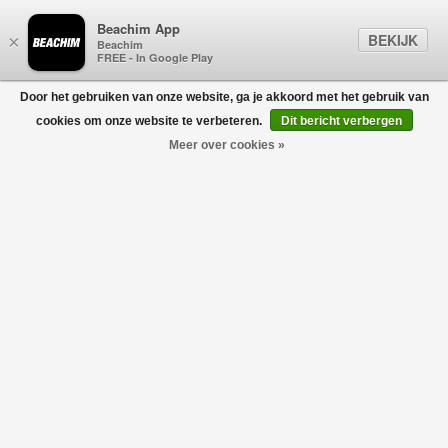
Beachim App
BEKIJK
×
Beachim
FREE - In Google Play
Door het gebruiken van onze website, ga je akkoord met het gebruik van
0
cookies om onze website te verbeteren.
Dit bericht verbergen
Meer over cookies »
Squash Logo Flock Print T-Shirt Zwart
CASABLANCA
€270,00
€189,00